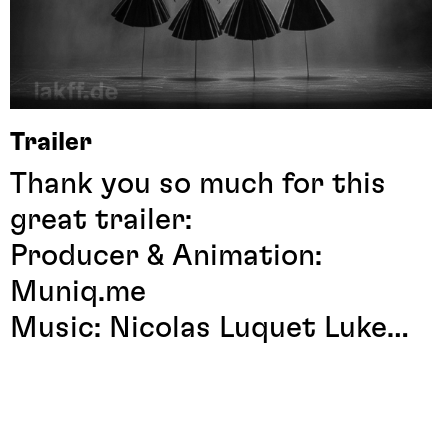
Trailer
Thank you so much for this
great trailer:
Producer & Animation:
Muniq.me
Music: Nicolas Luquet
Luke
Kay
Artwork: Manuel Theodor
Kreuzer
mkreuzer.de