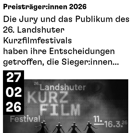
Preisträger:innen 2026
Die Jury und das Publikum des
26. Landshuter
Kurzfilmfestivals
haben ihre Entscheidungen
getroffen, die Sieger:innen
stehen fest.
27
Alle prämierten Filmtitel
02
finden Sie im Menü unter
Preisträger:innen.
26