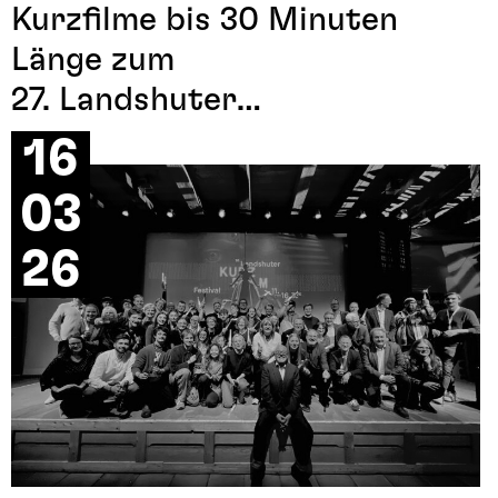
Kurzfilme bis 30 Minuten
Länge zum
27. Landshuter
Kurzfilmfestival 2027
16
angemeldet werden. Alle
03
Informationen dazu sind unter
dem
Menüpunkt
26
Filmanmeldung
zu finden.