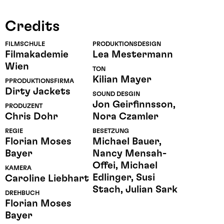
Credits
FILMSCHULE
PRODUKTIONSDESIGN
Filmakademie
Lea Mestermann
Wien
TON
Kilian Mayer
PPRODUKTIONSFIRMA
Dirty Jackets
SOUND DESGIN
Jon Geirfinnsson,
PRODUZENT
Chris Dohr
Nora Czamler
REGIE
BESETZUNG
Florian Moses
Michael Bauer,
Bayer
Nancy Mensah-
Offei, Michael
KAMERA
Edlinger, Susi
Caroline Liebhart
Stach, Julian Sark
DREHBUCH
Florian Moses
Bayer