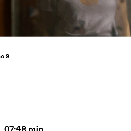
no 9
, 07:48 min