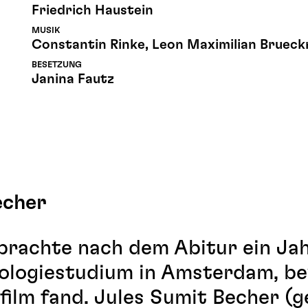
Friedrich Haustein
MUSIK
Constantin Rinke, Leon Maximilian Brueck
BESETZUNG
Janina Fautz
echer
brachte nach dem Abitur ein Jah
hologiestudium in Amsterdam, b
film fand. Jules Sumit Becher (g