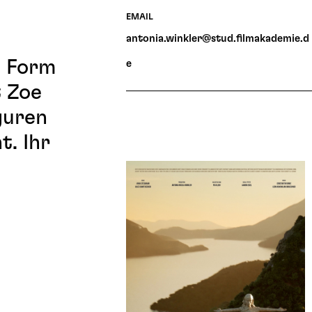
EMAIL
antonia.winkler@stud.filmakademie.d
n Form
e
t Zoe
guren
t. Ihr