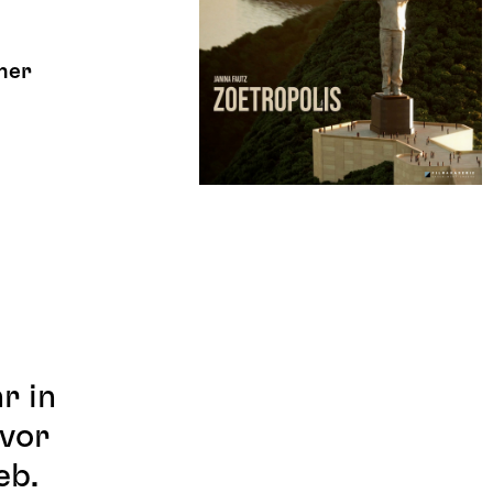
ner
r in
evor
eb.