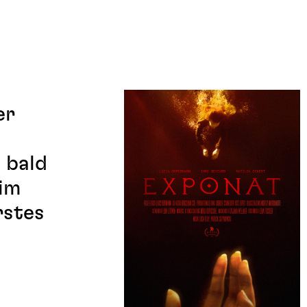
er
 bald
Kim
rstes