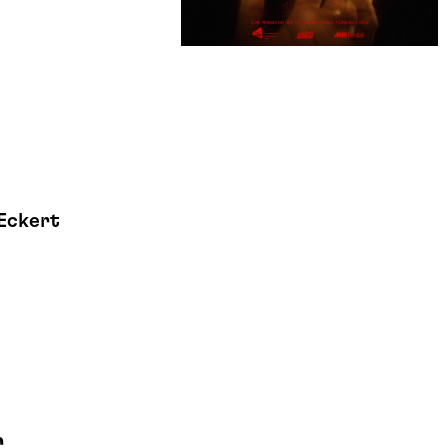
Eckert
r