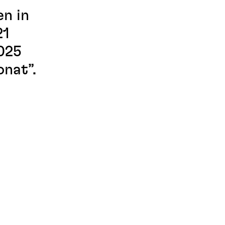
n in
21
025
nat”.