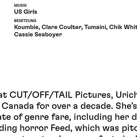
MUSIK
US Girls
BESETZUNG
Koumbie, Clare Coulter, Tumaini, Chik Whi
Cassie Seaboyer
t CUT/OFF/TAIL Pictures, Uric
 Canada for over a decade. She’
ate of genre fare, including her 
eding horror Feed, which was pit