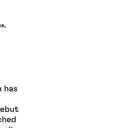
te,
h has
s
debut
ched