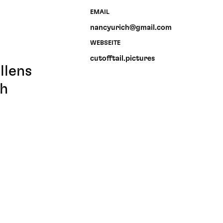
EMAIL
nancyurich@gmail.com
WEBSEITE
cutofftail.pictures
llens
ch