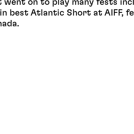
t went on to play many fests inc
in best Atlantic Short at AIFF, f
nada.