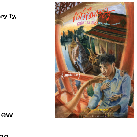
ry Ty,
New
he