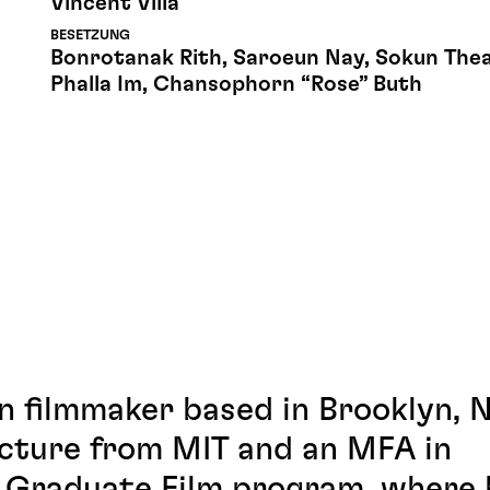
Vincent Villa
BESETZUNG
Bonrotanak Rith, Saroeun Nay, Sokun Thea
Phalla Im, Chansophorn “Rose” Buth
 filmmaker based in Brooklyn, 
ecture from MIT and an MFA in
 Graduate Film program, where 