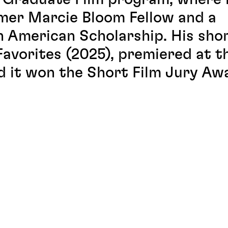
ormer Marcie Bloom Fellow and a
n American Scholarship. His sho
avorites (2025), premiered at t
d it won the Short Film Jury Aw