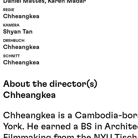
Daniel Mattes, Karen Madar
REGIE
Chheangkea
KAMERA
Shyan Tan
DREHBUCH
Chheangkea
SCHNITT
Chheangkea
About the director(s)
Chheangkea
Chheangkea is a Cambodia-born
York. He earned a BS in Archit
Filmmaking from the NYU Tisch