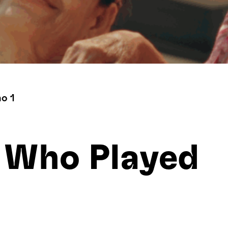
no 1
 Who Played