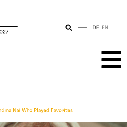
–––––––
DE
EN
2027
ndma Nai Who Played Favorites