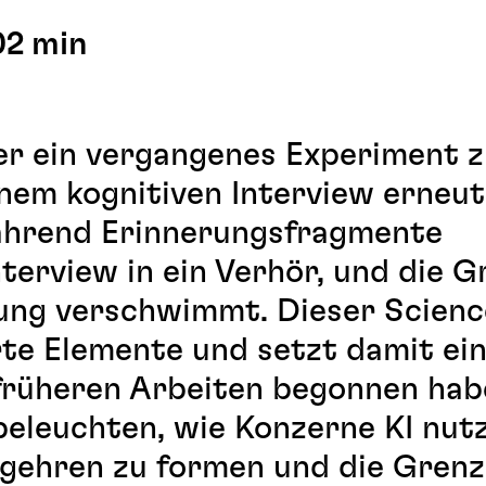
:02 min
er ein vergangenes Experiment 
inem kognitiven Interview erneut
Während Erinnerungsfragmente
terview in ein Verhör, und die G
ung verschwimmt. Dieser Scienc
rte Elemente und setzt damit ei
n früheren Arbeiten begonnen habe
 beleuchten, wie Konzerne KI nut
gehren zu formen und die Grenz