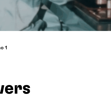
no 1
wers