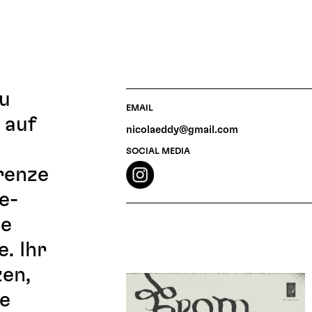
zu
EMAIL
 auf
nicolaeddy@gmail.com
SOCIAL MEDIA
renze
e-
ne
. Ihr
zen,
e