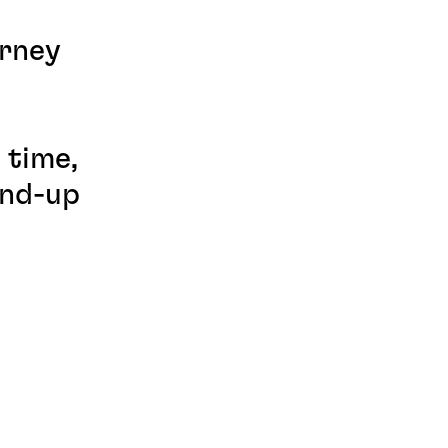
urney
 time,
and-up