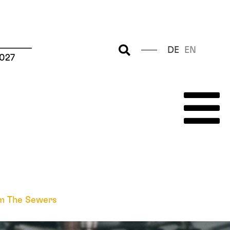
–––––––
DE
EN
2027
m The Sewers