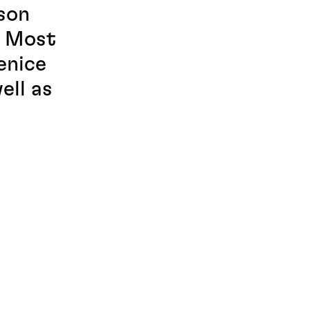
nson
. Most
enice
ell as