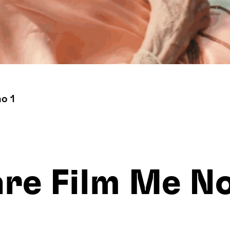
no 1
are Film Me N