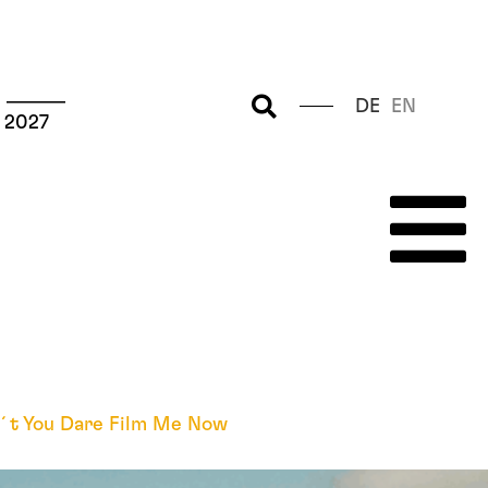
 ––––––
DE
EN
 2027
´t You Dare Film Me Now