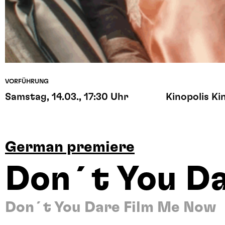
VORFÜHRUNG
Samstag, 14.03., 17:30 Uhr
Kinopolis Ki
German premiere
Don´t You D
Don´t You Dare Film Me Now