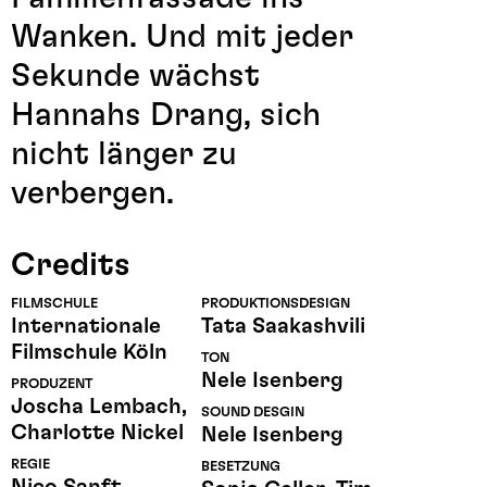
Wanken. Und mit jeder
Sekunde wächst
Hannahs Drang, sich
nicht länger zu
verbergen.
Credits
FILMSCHULE
PRODUKTIONSDESIGN
Internationale
Tata Saakashvili
Filmschule Köln
TON
Nele Isenberg
PRODUZENT
Joscha Lembach,
SOUND DESGIN
Charlotte Nickel
Nele Isenberg
REGIE
BESETZUNG
Nico Sanft