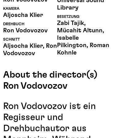
Universal Sound
Library
KAMERA
Aljoscha Klier
BESETZUNG
Zabi Tajik,
DREHBUCH
Ron Vodovozov
Mücahit Altunn,
Isabelle
SCHNITT
Pilkington, Roman
Aljsocha Klier, Ron
Kohnle
Vodovozov
About the director(s)
Ron Vodovozov
Ron Vodovozov ist ein
Regisseur und
Drehbuchautor aus