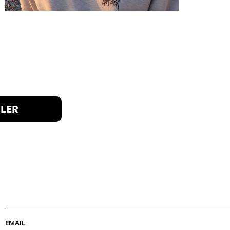
ILER
EMAIL