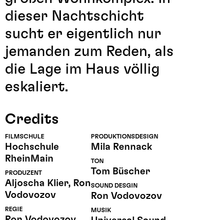
dieser Nachtschicht
sucht er eigentlich nur
jemanden zum Reden, als
die Lage im Haus völlig
eskaliert.
Credits
FILMSCHULE
PRODUKTIONSDESIGN
Hochschule
Mila Rennack
RheinMain
TON
Tom Büscher
PRODUZENT
Aljoscha Klier, Ron
SOUND DESGIN
Vodovozov
Ron Vodovozov
REGIE
MUSIK
Ron Vodovozov