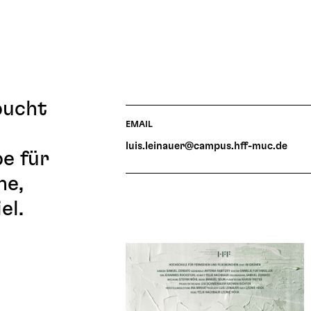
bucht
EMAIL
luis.leinauer@campus.hff-muc.de
e für
he,
el.