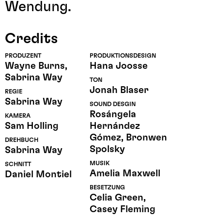
Wendung.
Credits
PRODUZENT
PRODUKTIONSDESIGN
Wayne Burns,
Hana Joosse
Sabrina Way
TON
Jonah Blaser
REGIE
Sabrina Way
SOUND DESGIN
Rosángela
KAMERA
Sam Holling
Hernández
Gómez, Bronwen
DREHBUCH
Spolsky
Sabrina Way
MUSIK
SCHNITT
Amelia Maxwell
Daniel Montiel
BESETZUNG
Celia Green,
Casey Fleming