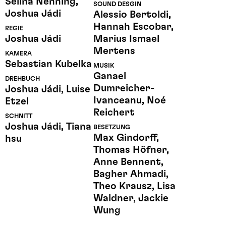
Selina Nenning,
SOUND DESGIN
Joshua Jádi
Alessio Bertoldi,
Hannah Escobar,
REGIE
Joshua Jádi
Marius Ismael
Mertens
KAMERA
Sebastian Kubelka
MUSIK
Ganael
DREHBUCH
Dumreicher-
Joshua Jádi, Luise
Ivanceanu, Noé
Etzel
Reichert
SCHNITT
Joshua Jádi, Tiana
BESETZUNG
Max Gindorff,
hsu
Thomas Höfner,
Anne Bennent,
Bagher Ahmadi,
Theo Krausz, Lisa
Waldner, Jackie
Wung