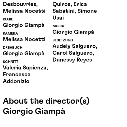
Desbouvries,
Quiros, Erica
Melissa Nocetti
Sabatini, Simone
Usai
REGIE
Giorgio Giampà
MUSIK
Giorgio Giampà
KAMERA
Melissa Nocetti
BESETZUNG
Audely Salguero,
DREHBUCH
Carol Salguero,
Giorgio Giampà
Danessy Reyes
SCHNITT
Valeria Sapienza,
Francesca
Addonizio
About the director(s)
Giorgio Giampà