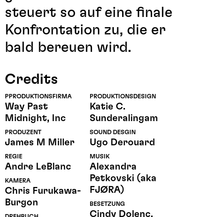
steuert so auf eine finale
Konfrontation zu, die er
bald bereuen wird.
Credits
PPRODUKTIONSFIRMA
PRODUKTIONSDESIGN
Way Past
Katie C.
Midnight, Inc
Sunderalingam
PRODUZENT
SOUND DESGIN
James M Miller
Ugo Derouard
REGIE
MUSIK
Andre LeBlanc
Alexandra
Petkovski (aka
KAMERA
FJØRA)
Chris Furukawa-
Burgon
BESETZUNG
Cindy Dolenc,
DREHBUCH