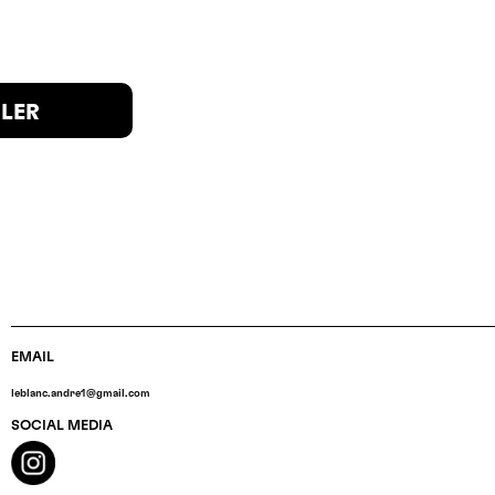
ILER
EMAIL
leblanc.andre1@gmail.com
SOCIAL MEDIA