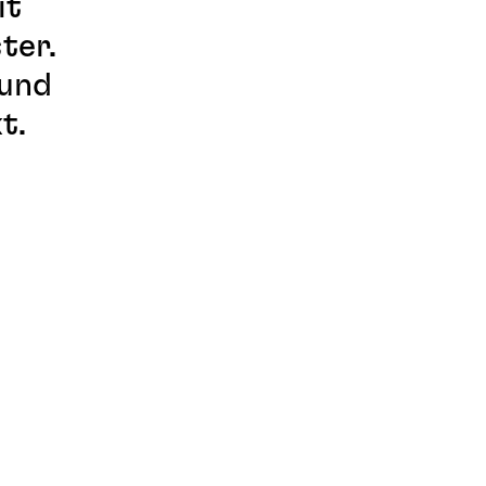
it
ter.
 und
t.