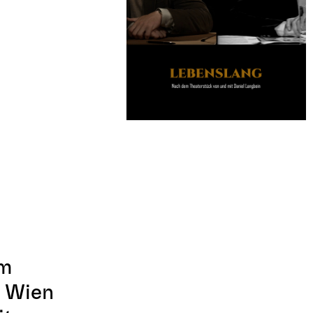
am
e Wien