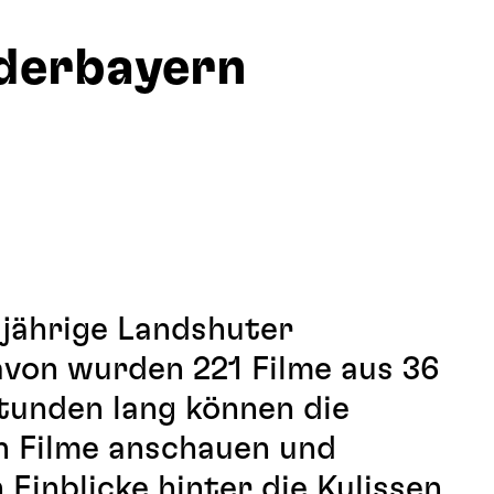
ederbayern
sjährige Landshuter
avon wurden 221 Filme aus 36
tunden lang können die
n Filme anschauen und
inblicke hinter die Kulissen.