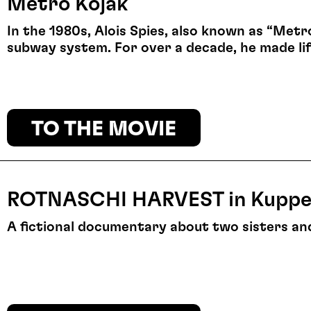
Metro Kojak
In the 1980s, Alois Spies, also known as “Metro
subway system. For over a decade, he made life
TO THE MOVIE
ROTNASCHI HARVEST in Kupp
A fictional documentary about two sisters and