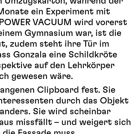
m Umzugskarton, während der
Monate ein Experiment mit
HE POWER VACUUM wird vorerst
 einem Gymnasium war, ist die
t, zudem steht ihre Tür im
ass Gonzala eine Schildkröte
rspektive auf den Lehrkörper
lich gewesen wäre.
rangenen Clipboard fest. Sie
Interessenten durch das Objekt
anders. Sie wird scheinbar
aus missfällt – und weigert sich
r die Fassade muss