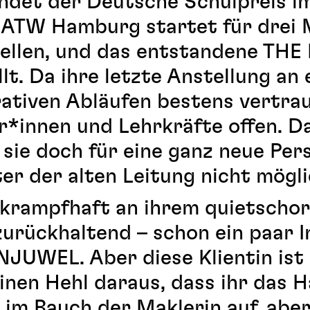
ndet der Deutsche Schulpreis i
e ATW Hamburg startet für drei 
dellen, und das entstandene T
lt. Da ihre letzte Anstellung an
rativen Abläufen bestens vertrau
er*innen und Lehrkräfte offen. D
t sie doch für eine ganz neue Pe
ter der alten Leitung nicht mög
h krampfhaft an ihrem quietscho
zurückhaltend – schon ein paar 
NJUWEL. Aber diese Klientin ist 
einen Hehl daraus, dass ihr das H
t im Bauch der Maklerin auf, abe