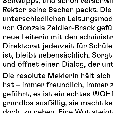
Schwupps, und schon verschwi
Rektor seine Sachen packt. Di
unterschiedlichen Leitungsmo
von Gonzala Zeidler-Brack gefül
neue Leiterin mit den administ
Direktorat jederzeit für Schül
ist, bleibt nebensächlich. Sorg
und öffnet einen Dialog, der un
Die resolute Maklerin hält sic
hat – immer freundlich, immer 
geführt, es ist ein echtes WOH
grundlos ausfällig, sie macht k
doch, zu gehen. Eine Wut steig